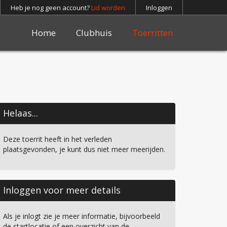
Heb je nog geen account?
Lid worden
Inloggen
Home
Clubhuis
Toerritten
Helaas...
Deze toerrit heeft in het verleden
plaatsgevonden, je kunt dus niet meer meerijden.
Inloggen voor meer details
Als je inlogt zie je meer informatie, bijvoorbeeld
de startlocatie of een overzicht van de