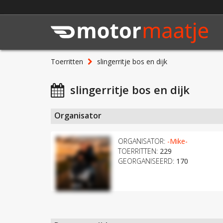
Toerritten
slingerritje bos en dijk
slingerritje bos en dijk
Organisator
ORGANISATOR:
-Mike-
TOERRITTEN:
229
GEORGANISEERD:
170