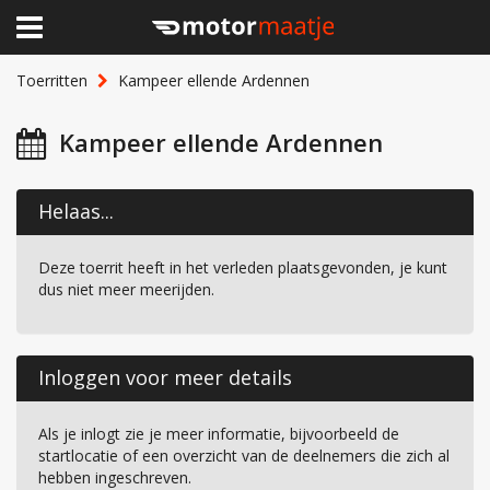
×
Home
Toerritten
Kampeer ellende Ardennen
Clubhuis
Kampeer ellende Ardennen
Toerritten
Helaas...
Lid worden
Deze toerrit heeft in het verleden plaatsgevonden, je kunt
Over Motormaatje
dus niet meer meerijden.
Inloggen
Inloggen voor meer details
Als je inlogt zie je meer informatie, bijvoorbeeld de
startlocatie of een overzicht van de deelnemers die zich al
hebben ingeschreven.