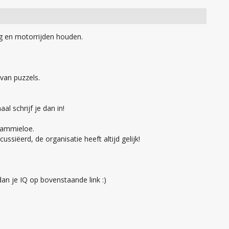
g en motorrijden houden.
van puzzels.
al schrijf je dan in!
 Sammieloe.
siëerd, de organisatie heeft altijd gelijk!
 dan je IQ op bovenstaande link :)