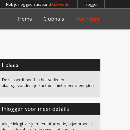
Heb je nog geen account?
Lid worden
Inloggen
Home
Clubhuis
Toerritten
Helaas...
Deze toerrit heeft in het verleden
plaatsgevonden, je kunt dus niet meer meerijden.
Inloggen voor meer details
Als je inlogt zie je meer informatie, bijvoorbeeld
de startlocatie of een overzicht van de