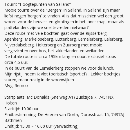
Tourrit “Hoogtepunten van Salland”
Mooie tourrit over de “Bergen” in Salland. In Salland zijn maar
liefst negen ‘bergen’ te vinden. Al is dat misschien wel een groot
woord voor de heuvels en glooiingen in het landschap, maar als
plattelanders zijn we snel tevreden nietwaar?
Deze route met vele bochten gaat over de Rijsserberg,
Apenberg, Markeloseberg, Luttenberg, Lemelerberg, Eelerberg,
Nijverdalseberg, Holterberg en Zuurberg met mooie
vergezichten over bos, hei, akkerlanden en weilanden.
De totale route is circa 195km lang en duurt exclusief stops
circa 4,5 uur.
In de buurt van de Lemelerberg stoppen we voor de lunch.
Mijn rijstijl noem ik vlot toeristisch (sportief)... Lekker bochtjes
sturen, maar rustig in de woonwijken.
Mvg. Remco
Startplaats: Mc Donalds (Snelweg A1) Zuidzijde 7, 7451NX
Holten
Starttijd: 10.00 uur
Eindbestemming: De Heeren van Dorth, Dorpsstraat 15, 7437AJ
Bathmen
Eindtijd: 15.30 – 16.00 uur (verwachting)