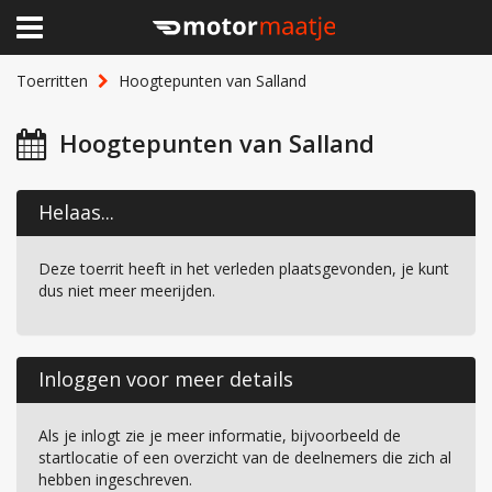
×
Home
Toerritten
Hoogtepunten van Salland
Clubhuis
Hoogtepunten van Salland
Toerritten
Helaas...
Lid worden
Deze toerrit heeft in het verleden plaatsgevonden, je kunt
Over Motormaatje
dus niet meer meerijden.
Inloggen
Inloggen voor meer details
Als je inlogt zie je meer informatie, bijvoorbeeld de
startlocatie of een overzicht van de deelnemers die zich al
hebben ingeschreven.