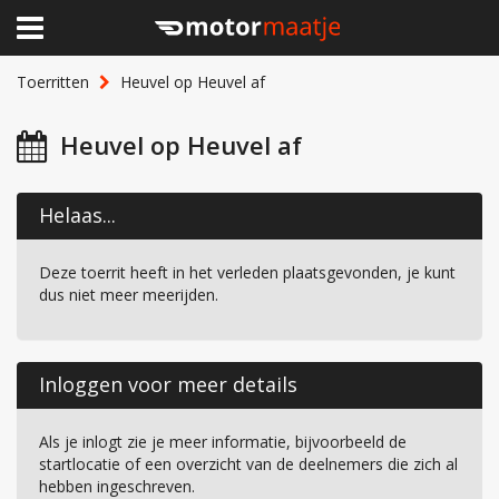
×
Home
Toerritten
Heuvel op Heuvel af
Clubhuis
Heuvel op Heuvel af
Toerritten
Helaas...
Lid worden
Deze toerrit heeft in het verleden plaatsgevonden, je kunt
Over Motormaatje
dus niet meer meerijden.
Inloggen
Inloggen voor meer details
Als je inlogt zie je meer informatie, bijvoorbeeld de
startlocatie of een overzicht van de deelnemers die zich al
hebben ingeschreven.