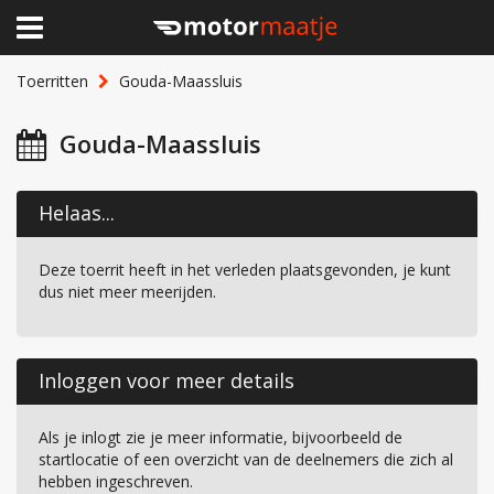
×
Home
Toerritten
Gouda-Maassluis
Clubhuis
Gouda-Maassluis
Toerritten
Helaas...
Lid worden
Deze toerrit heeft in het verleden plaatsgevonden, je kunt
Over Motormaatje
dus niet meer meerijden.
Inloggen
Inloggen voor meer details
Als je inlogt zie je meer informatie, bijvoorbeeld de
startlocatie of een overzicht van de deelnemers die zich al
hebben ingeschreven.