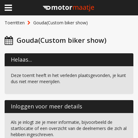
×
Home
Toerritten
Gouda(Custom biker show)
Clubhuis
Gouda(Custom biker show)
Toerritten
Helaas...
Lid worden
Deze toerrit heeft in het verleden plaatsgevonden, je kunt
Over Motormaatje
dus niet meer meerijden.
Inloggen
Inloggen voor meer details
Als je inlogt zie je meer informatie, bijvoorbeeld de
startlocatie of een overzicht van de deelnemers die zich al
hebben ingeschreven.