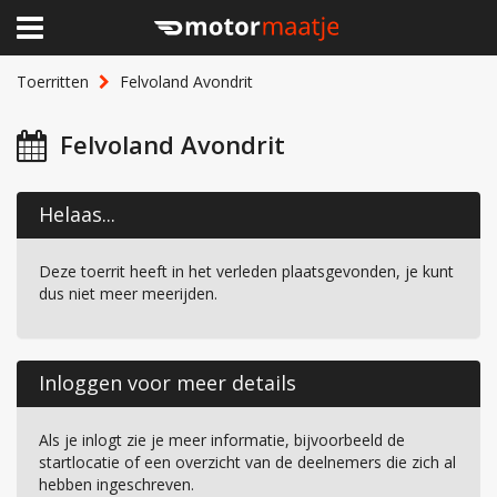
×
Home
Toerritten
Felvoland Avondrit
Clubhuis
Felvoland Avondrit
Toerritten
Helaas...
Lid worden
Deze toerrit heeft in het verleden plaatsgevonden, je kunt
Over Motormaatje
dus niet meer meerijden.
Inloggen
Inloggen voor meer details
Als je inlogt zie je meer informatie, bijvoorbeeld de
startlocatie of een overzicht van de deelnemers die zich al
hebben ingeschreven.