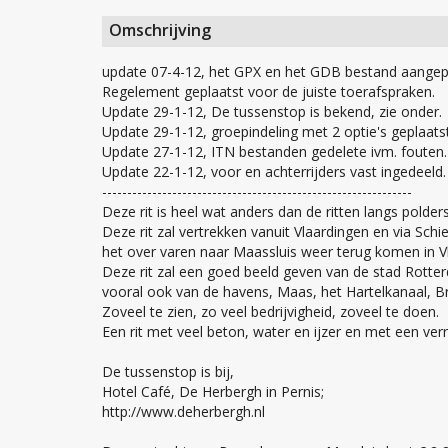
Omschrijving
update 07-4-12, het GPX en het GDB bestand aangep
Regelement geplaatst voor de juiste toerafspraken.
Update 29-1-12, De tussenstop is bekend, zie onder.
Update 29-1-12, groepindeling met 2 optie's geplaatst
Update 27-1-12, ITN bestanden gedelete ivm. fouten.
Update 22-1-12, voor en achterrijders vast ingedeeld.
--------------------------------------------------------------
Deze rit is heel wat anders dan de ritten langs polder
Deze rit zal vertrekken vanuit Vlaardingen en via Sc
het over varen naar Maassluis weer terug komen in V
Deze rit zal een goed beeld geven van de stad Rott
vooral ook van de havens, Maas, het Hartelkanaal, Br
Zoveel te zien, zo veel bedrijvigheid, zoveel te doen.
Een rit met veel beton, water en ijzer en met een ver
De tussenstop is bij,
Hotel Café, De Herbergh in Pernis;
http://www.deherbergh.nl