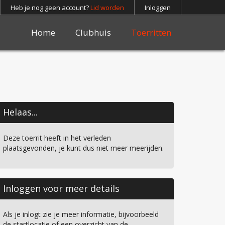
Heb je nog geen account?
Lid worden
Inloggen
Home
Clubhuis
Toerritten
Helaas...
Deze toerrit heeft in het verleden
plaatsgevonden, je kunt dus niet meer meerijden.
Inloggen voor meer details
Als je inlogt zie je meer informatie, bijvoorbeeld
de startlocatie of een overzicht van de