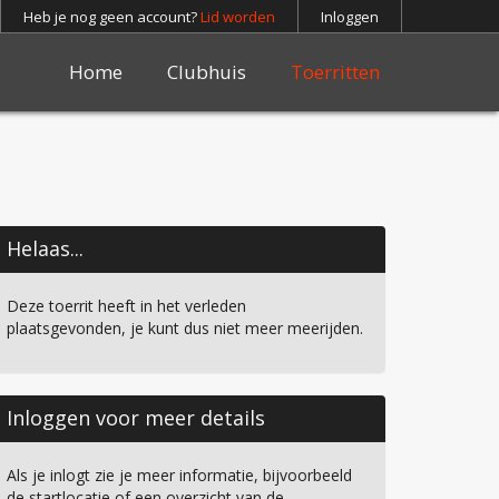
Heb je nog geen account?
Lid worden
Inloggen
Home
Clubhuis
Toerritten
Helaas...
Deze toerrit heeft in het verleden
plaatsgevonden, je kunt dus niet meer meerijden.
Inloggen voor meer details
Als je inlogt zie je meer informatie, bijvoorbeeld
de startlocatie of een overzicht van de