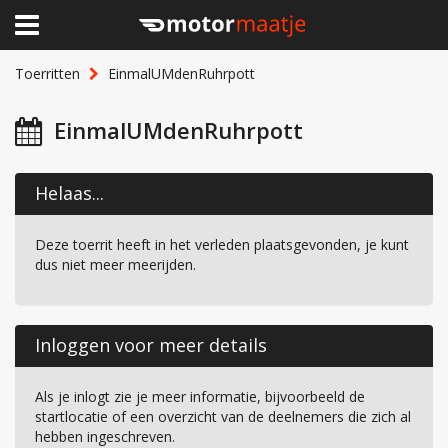
×
Home
Toerritten
EinmalUMdenRuhrpott
Clubhuis
EinmalUMdenRuhrpott
Toerritten
Helaas...
Lid worden
Deze toerrit heeft in het verleden plaatsgevonden, je kunt
Over Motormaatje
dus niet meer meerijden.
Inloggen
Inloggen voor meer details
Als je inlogt zie je meer informatie, bijvoorbeeld de
startlocatie of een overzicht van de deelnemers die zich al
hebben ingeschreven.