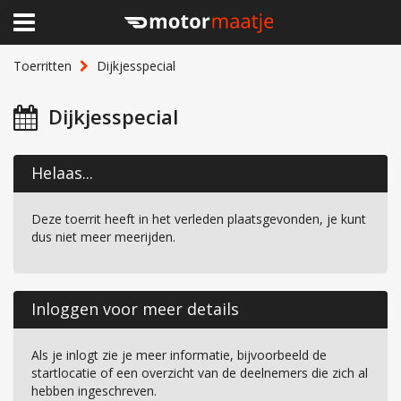
×
Home
Toerritten
Dijkjesspecial
Clubhuis
Dijkjesspecial
Toerritten
Helaas...
Lid worden
Deze toerrit heeft in het verleden plaatsgevonden, je kunt
Over Motormaatje
dus niet meer meerijden.
Inloggen
Inloggen voor meer details
Als je inlogt zie je meer informatie, bijvoorbeeld de
startlocatie of een overzicht van de deelnemers die zich al
hebben ingeschreven.