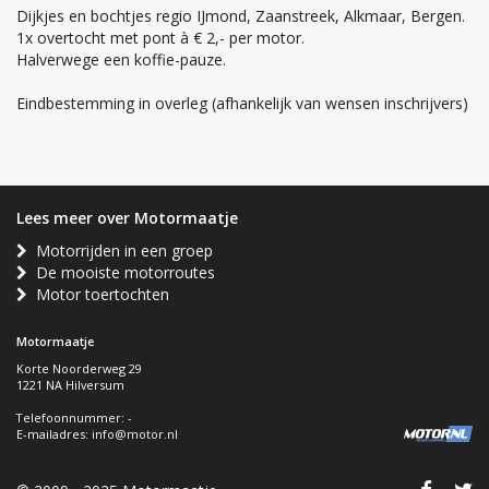
Dijkjes en bochtjes regio IJmond, Zaanstreek, Alkmaar, Bergen.
1x overtocht met pont à € 2,- per motor.
Halverwege een koffie-pauze.
Eindbestemming in overleg (afhankelijk van wensen inschrijvers)
Lees meer over Motormaatje
Motorrijden in een groep
De mooiste motorroutes
Motor toertochten
Motormaatje
Korte Noorderweg 29
1221 NA Hilversum
Telefoonnummer: -
E-mailadres:
info@motor.nl