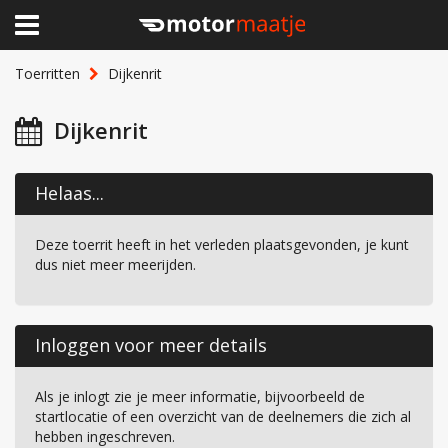
×
Home
Toerritten
Dijkenrit
Clubhuis
Dijkenrit
Toerritten
Helaas...
Lid worden
Deze toerrit heeft in het verleden plaatsgevonden, je kunt
Over Motormaatje
dus niet meer meerijden.
Inloggen
Inloggen voor meer details
Als je inlogt zie je meer informatie, bijvoorbeeld de
startlocatie of een overzicht van de deelnemers die zich al
hebben ingeschreven.