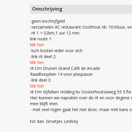
Omschrijving
-geen inschrijfgeld
-verzamelen AC restaurant Oosthout nb: 10:00uur, ve
-rit 1 > 52km,1 uur 12 min.
link route 1:
klik hier
-luch kosten ieder voor zich
-link rit deel 2:
klik hier
rit t/m Drunen Grand Café de Arcade
Raadhuisplein 14 voor plaspauze
-link deel 3:
klik hier
rit t/m Vijfeiken Holding bv Oosterhoutseweg 55 57t
Hier kunnen we napraten over de rit en voor degene d
mee blijft eten.
- met veel regen gaat het niet door, maar met kans o
tot dan. Groetjes Lindsey