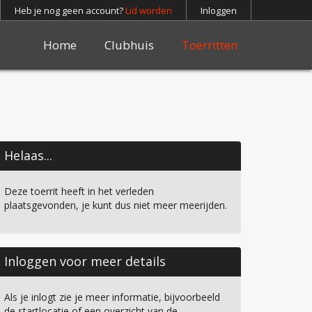
Heb je nog geen account?
Lid worden
Inloggen
Home
Clubhuis
Toerritten
Helaas...
Deze toerrit heeft in het verleden
plaatsgevonden, je kunt dus niet meer meerijden.
Inloggen voor meer details
Als je inlogt zie je meer informatie, bijvoorbeeld
de startlocatie of een overzicht van de