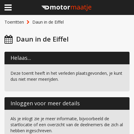
×
Home
Toerritten
Daun in de Eiffel
Clubhuis
Daun in de Eiffel
Toerritten
Helaas...
Lid worden
Deze toerrit heeft in het verleden plaatsgevonden, je kunt
Over Motormaatje
dus niet meer meerijden.
Inloggen
Inloggen voor meer details
Als je inlogt zie je meer informatie, bijvoorbeeld de
startlocatie of een overzicht van de deelnemers die zich al
hebben ingeschreven.