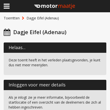
×
Home
Toerritten
Dagje Eifel (Adenau)
Clubhuis
Dagje Eifel (Adenau)
Toerritten
Helaas...
Lid worden
Deze toerrit heeft in het verleden plaatsgevonden, je kunt
Over Motormaatje
dus niet meer meerijden.
Inloggen
Inloggen voor meer details
Als je inlogt zie je meer informatie, bijvoorbeeld de
startlocatie of een overzicht van de deelnemers die zich al
hebben ingeschreven.