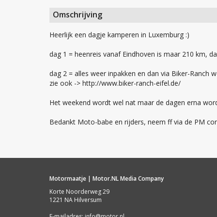
Omschrijving
Heerlijk een dagje kamperen in Luxemburg :)
dag 1 = heenreis vanaf Eindhoven is maar 210 km, dan
dag 2 = alles weer inpakken en dan via Biker-Ranch w
zie ook -> http://www.biker-ranch-eifel.de/
Het weekend wordt wel nat maar de dagen erna worden
Bedankt Moto-babe en rijders, neem ff via de PM contac
Motormaatje | Motor.NL Media Company
Korte Noorderweg 29
1221 NA Hilversum
E-mailadres:
info@motor.nl