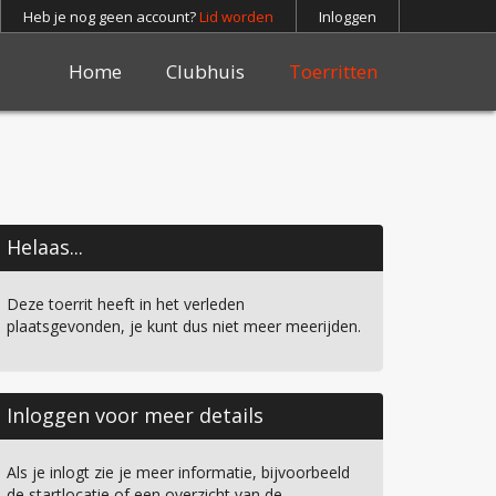
Heb je nog geen account?
Lid worden
Inloggen
Home
Clubhuis
Toerritten
Helaas...
Deze toerrit heeft in het verleden
plaatsgevonden, je kunt dus niet meer meerijden.
Inloggen voor meer details
Als je inlogt zie je meer informatie, bijvoorbeeld
de startlocatie of een overzicht van de