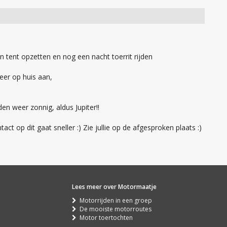
 tent opzetten en nog een nacht toerrit rijden
eer op huis aan,
 weer zonnig, aldus Jupiter!!
t op dit gaat sneller :) Zie jullie op de afgesproken plaats :)
Lees meer over Motormaatje
Motorrijden in een groep
De mooiste motorroutes
Motor toertochten