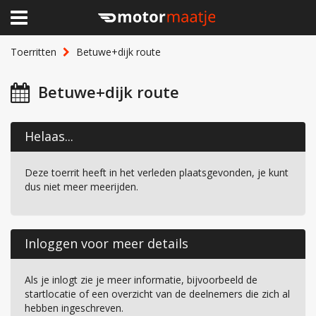
×
Home
Toerritten
Betuwe+dijk route
Clubhuis
Betuwe+dijk route
Toerritten
Helaas...
Lid worden
Deze toerrit heeft in het verleden plaatsgevonden, je kunt
Over Motormaatje
dus niet meer meerijden.
Inloggen
Inloggen voor meer details
Als je inlogt zie je meer informatie, bijvoorbeeld de
startlocatie of een overzicht van de deelnemers die zich al
hebben ingeschreven.