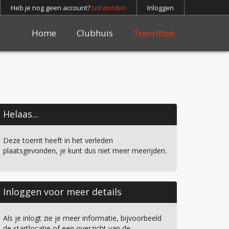
Heb je nog geen account?
Lid worden
Inloggen
Home
Clubhuis
Toerritten
Helaas...
Deze toerrit heeft in het verleden
plaatsgevonden, je kunt dus niet meer meerijden.
Inloggen voor meer details
Als je inlogt zie je meer informatie, bijvoorbeeld
de startlocatie of een overzicht van de