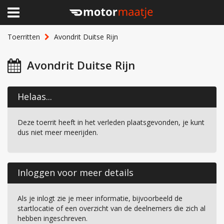
×
Home
Toerritten
Avondrit Duitse Rijn
Clubhuis
Avondrit Duitse Rijn
Toerritten
Helaas...
Lid worden
Deze toerrit heeft in het verleden plaatsgevonden, je kunt
Over Motormaatje
dus niet meer meerijden.
Inloggen
Inloggen voor meer details
Als je inlogt zie je meer informatie, bijvoorbeeld de
startlocatie of een overzicht van de deelnemers die zich al
hebben ingeschreven.