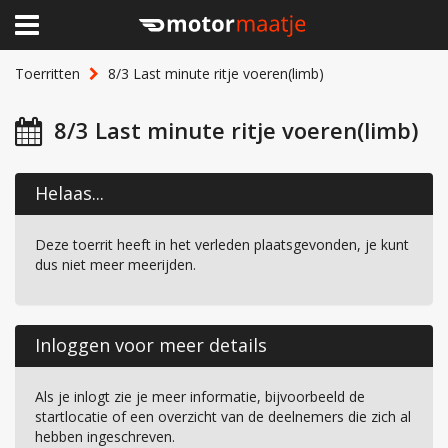
×
Home
Toerritten
8/3 Last minute ritje voeren(limb)
Clubhuis
8/3 Last minute ritje voeren(limb)
Toerritten
Helaas...
Lid worden
Deze toerrit heeft in het verleden plaatsgevonden, je kunt
Over Motormaatje
dus niet meer meerijden.
Inloggen
Inloggen voor meer details
Als je inlogt zie je meer informatie, bijvoorbeeld de
startlocatie of een overzicht van de deelnemers die zich al
hebben ingeschreven.