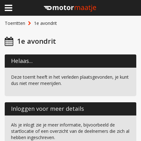
×
Home
Toerritten
1e avondrit
Clubhuis
1e avondrit
Toerritten
Helaas...
Lid worden
Deze toerrit heeft in het verleden plaatsgevonden, je kunt
Over Motormaatje
dus niet meer meerijden.
Inloggen
Inloggen voor meer details
Als je inlogt zie je meer informatie, bijvoorbeeld de
startlocatie of een overzicht van de deelnemers die zich al
hebben ingeschreven.