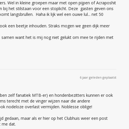
rs. Wel in kleine groepen maar met open pijpen of Acraposhit
 bij het stilstaan voor een stoplicht. Deze gasten geven ons
omt langsbrullen. Haha ik lijk wel een ouwe lul... net 50
 ook een beetje inhouden. Straks mogen we geen dijk meer
 samen want het is mij nog niet gelukt om mee te rijden met
6 jaar geleden geplaatst
 ben zelf fanatiek MTB-er) en hondenbezitters kunnen er ook
oms terecht met de vinger wijzen naar die andere
ok nodeloze overlast vermijden. Noblesse oblige!
ltijd gedaan, maar als er hier op het Clubhuis weer een post
t me dat.