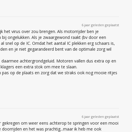
6 jaar geleden geplaatst
k het virus over zou brengen. Als motorrijder ben je
n bij ongelukken. Als je zwaargewond raakt (bv door een
al snel op de IC. Omdat het aantal IC plekken erg schaars is,
uden en je niet gegarandeerd bent van de optimale zorg wil
n daarmee achtergrondgeluid. Motoren vallen dus extra op en
se klagers een extra stok om mee te slaan.
 pas op de plaats en zorg dat we straks ook nog mooie ritjes
6 jaar geleden geplaatst
er gekregen om weer eens achterop te springen voor een mooi
je doorrijden en het was prachtig...maar ik heb me ook