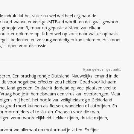
de indruk dat het vizier nu wel wel heel erg naar de
een buurt waarin er veel ge-MTB-ed wordt, en dat gaat gewoon
n groepje van 3, maar op gepaste afstand van elkaar.
hou ik er ook mee op. Ik ben wel op zoek naar wat er op basis
e regels bedenken en ze vurig verdedigen kan iedereen. Het moet
 is, is open voor discussie.
6 jaar geleden geplaatst
toeren. Een prachtig rondje Duitsland. Nauwelijks iemand in de
t dit voor negatieve effecten zou hebben. Goed voor lichaam
het land gereden. En daar inderdaad op veel plaatsen veel te
fvraag hoe je in hemelsnaam een virus kan overbrengen. Maar
olgens mij heeft het hoofd van veiligheidsregio Gelderland
t zo goed moet kunnen als fietsen, wandelen of autorijden. En
or motorrijders af te sluiten. Chapeau voor die man.
eigen verantwoordelijkheid. Lekker rijden, drukte mijden,
arvoor we allemaal op motormaatje zitten. En fijne