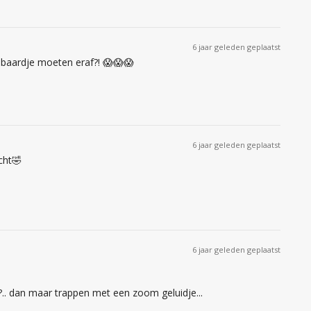
6 jaar geleden geplaatst
 baardje moeten eraf?! 😱😱😱
6 jaar geleden geplaatst
cht🤣
6 jaar geleden geplaatst
?.. dan maar trappen met een zoom geluidje...