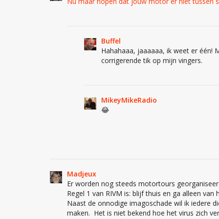
Nu maar hopen dat jouw motor er niet tussen s
Buffel
Hahahaaa, jaaaaaa, ik weet er één! Ma
corrigerende tik op mijn vingers.
MikeyMikeRadio
😂
Madjeux
Er worden nog steeds motortours georganiseerd,
Regel 1 van RIVM is: blijf thuis en ga alleen van 
Naast de onnodige imagoschade wil ik iedere d
maken. Het is niet bekend hoe het virus zich ve